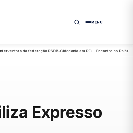
MENU
ventora da federação PSDB-Cidadania em PE
Encontro no Palácio do C
●
iliza Expresso