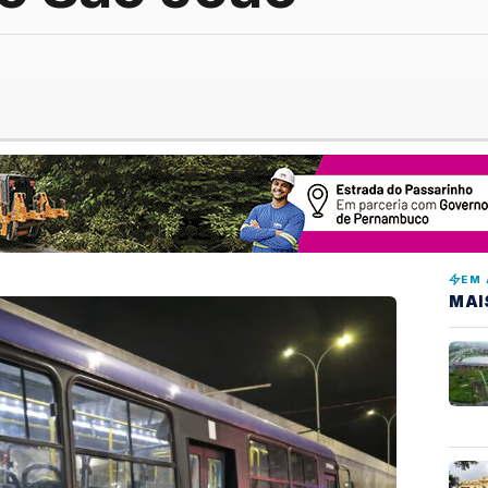
EM 
MAI