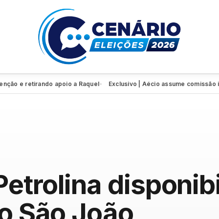
e retirando apoio a Raquel
Exclusivo | Aécio assume comissão inter
●
Petrolina disponib
 o São João