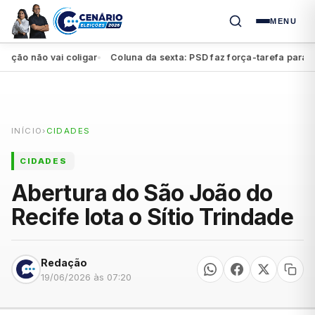
MENU
 não vai coligar
Coluna da sexta: PSD faz força-tarefa para impul
●
INÍCIO
›
CIDADES
CIDADES
Abertura do São João do
Recife lota o Sítio Trindade
Redação
19/06/2026 às 07:20