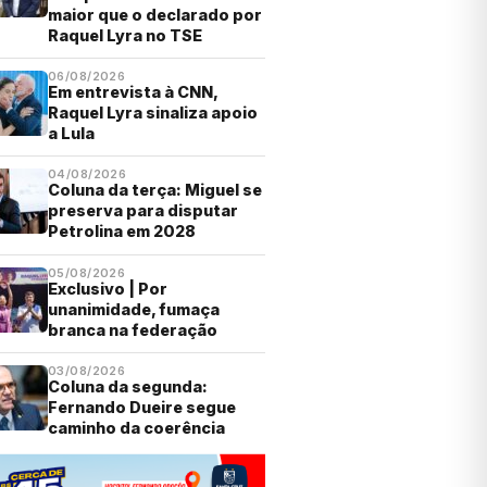
maior que o declarado por
Raquel Lyra no TSE
06/08/2026
Em entrevista à CNN,
Raquel Lyra sinaliza apoio
a Lula
04/08/2026
Coluna da terça: Miguel se
preserva para disputar
Petrolina em 2028
05/08/2026
Exclusivo | Por
unanimidade, fumaça
branca na federação
03/08/2026
Coluna da segunda:
Fernando Dueire segue
caminho da coerência