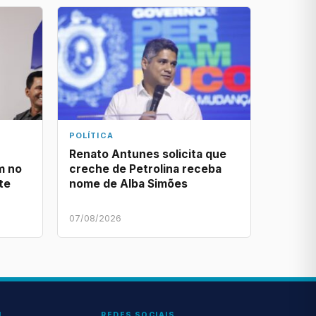
POLÍTICA
Renato Antunes solicita que
m no
creche de Petrolina receba
te
nome de Alba Simões
07/08/2026
L
REDES SOCIAIS