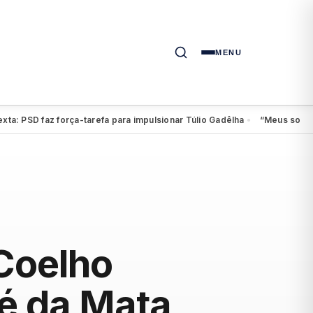
MENU
SD faz força-tarefa para impulsionar Túlio Gadêlha
“Meus sonhos cont
●
 Coelho
ré da Mata