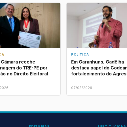
ÇA
POLÍTICA
a Câmara recebe
Em Garanhuns, Gadêlha
nagem do TRE-PE por
destaca papel do Codea
ão no Direito Eleitoral
fortalecimento do Agres
/2026
07/08/2026
EDITORIAS
INSTITUCIONA