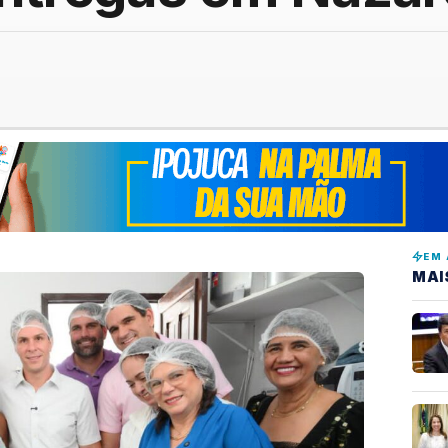
EM 
MAI