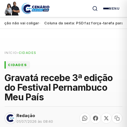
MENU
 não vai coligar
Coluna da sexta: PSD faz força-tarefa para impul
●
INÍCIO
›
CIDADES
CIDADES
Gravatá recebe 3ª edição
do Festival Pernambuco
Meu País
Redação
01/07/2026 às 08:40