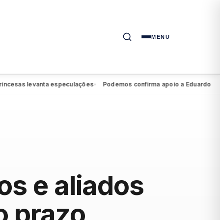
MENU
sas levanta especulações
Podemos confirma apoio a Eduardo da Fon
●
os e aliados
o prazo