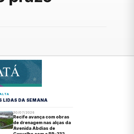
ALTA
S LIDAS DA SEMANA
30/07/2026
Recife avança com obras
de drenagem nas alças da
Avenida Abdias de
Carvalho com a BR-232