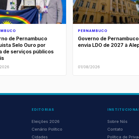
AMBUCO
PERNAMBUCO
rno de Pernambuco
Governo de Pernambuco
ista Selo Ouro por
envia LDO de 2027 à Ale
a de serviços públicos
ais
/2026
01/08/2026
EDITORIAS
INSTITUCIONA
Eleições 2026
Sobre Nós
Cenário Político
Contato
Cidades
Política de Priv