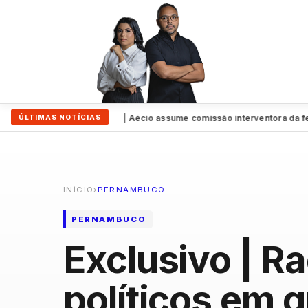
io a Raquel
Exclusivo | Aécio assume comissão interventora da fede
ÚLTIMAS NOTÍCIAS
●
INÍCIO
›
PERNAMBUCO
PERNAMBUCO
Exclusivo | Ra
políticos em 