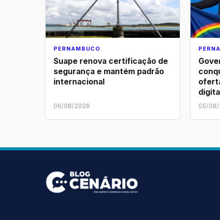
PERNAMBUCO
PERN
Suape renova certificação de
Gove
segurança e mantém padrão
conqu
internacional
ofert
digit
06/08/2026
05/08