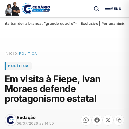
MENU
ta bandeira branca: “grande quadro”
Exclusivo | Por unanimidade, 
●
INÍCIO
›
POLÍTICA
POLÍTICA
Em visita à Fiepe, Ivan
Moraes defende
protagonismo estatal
Redação
06/07/2026 às 14:50