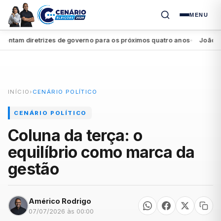
MENU
am diretrizes de governo para os próximos quatro anos
João Campo
●
INÍCIO
›
CENÁRIO POLÍTICO
CENÁRIO POLÍTICO
Coluna da terça: o
equilíbrio como marca da
gestão
Américo Rodrigo
07/07/2026 às 00:00