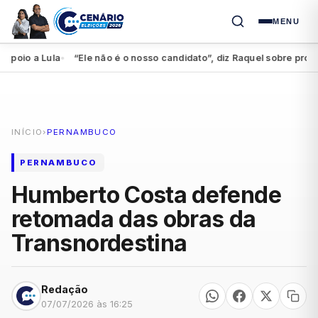
MENU
io a Lula
“Ele não é o nosso candidato”, diz Raquel sobre projet
●
INÍCIO
›
PERNAMBUCO
PERNAMBUCO
Humberto Costa defende
retomada das obras da
Transnordestina
Redação
07/07/2026 às 16:25