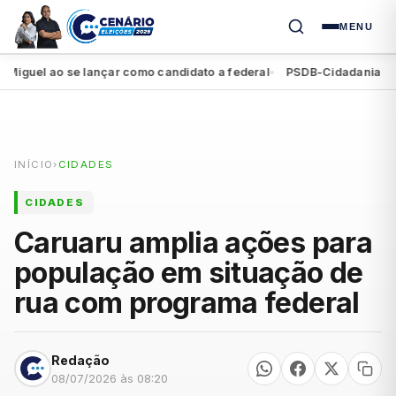
MENU
uel ao se lançar como candidato a federal
PSDB-Cidadania registr
●
INÍCIO
›
CIDADES
CIDADES
Caruaru amplia ações para
população em situação de
rua com programa federal
Redação
08/07/2026 às 08:20