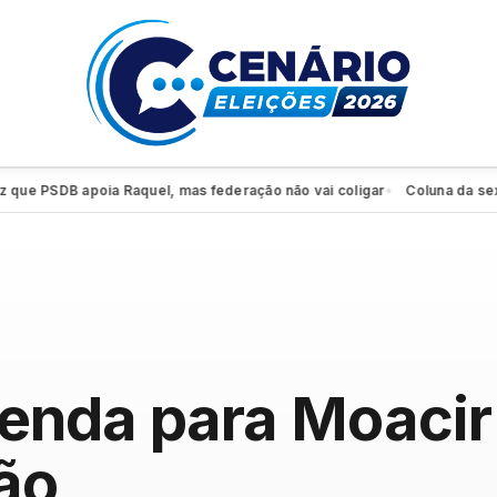
 PSDB apoia Raquel, mas federação não vai coligar
Coluna da sexta: P
●
nda para Moacir 
ção