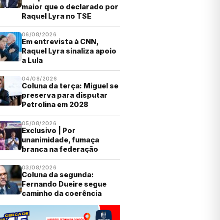
maior que o declarado por
Raquel Lyra no TSE
06/08/2026
Em entrevista à CNN,
Raquel Lyra sinaliza apoio
a Lula
04/08/2026
Coluna da terça: Miguel se
preserva para disputar
Petrolina em 2028
05/08/2026
Exclusivo | Por
unanimidade, fumaça
branca na federação
03/08/2026
Coluna da segunda:
Fernando Dueire segue
caminho da coerência