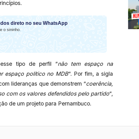
incípios.
dos direto no seu WhatsApp
e o sininho.
sse tipo de perfil “
não tem espaço na
r espaço político no MDB
“. Por fim, a sigla
 com lideranças que demonstrem “
coerência,
so com os valores defendidos pelo partido
“,
ção de um projeto para Pernambuco.