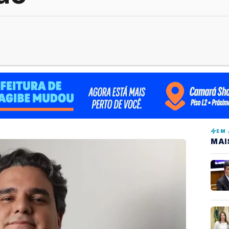
EM 
MAI