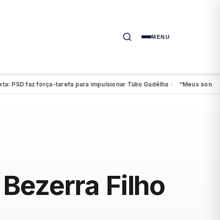
MENU
SD faz força-tarefa para impulsionar Túlio Gadêlha
“Meus sonhos cont
●
Bezerra Filho