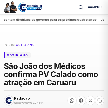
MENU
entam diretrizes de governo para os próximos quatro anos
João Ca
●
INÍCIO
›
COTIDIANO
COTIDIANO
São João dos Médicos
confirma PV Calado como
atração em Caruaru
Redação
08/07/2026 às 11:15