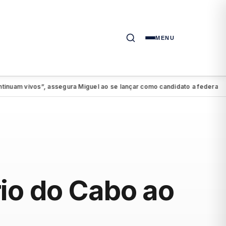
MENU
vivos”, assegura Miguel ao se lançar como candidato a federal
PSDB-
●
io do Cabo ao