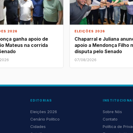
ÕES 2026
ELEIÇÕES 2026
onça ganha apoio de
Chaparral e Juliana anu
sio Mateus na corrida
apoio a Mendonça Filho 
 Senado
disputa pelo Senado
/2026
07/08/2026
EDITORIAS
INSTITUCIONA
Eleições 2026
Sobre Nós
Cenário Político
Contato
Cidades
Política de Priv