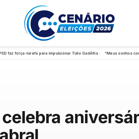
z força-tarefa para impulsionar Túlio Gadêlha
“Meus sonhos continuam 
●
elebra aniversár
abral