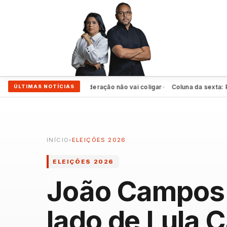
 apoia Raquel, mas federação não vai coligar
Coluna da sexta: PSD fa
ÚLTIMAS NOTÍCIAS
●
INÍCIO
›
ELEIÇÕES 2026
ELEIÇÕES 2026
João Campos c
lado de Lula C