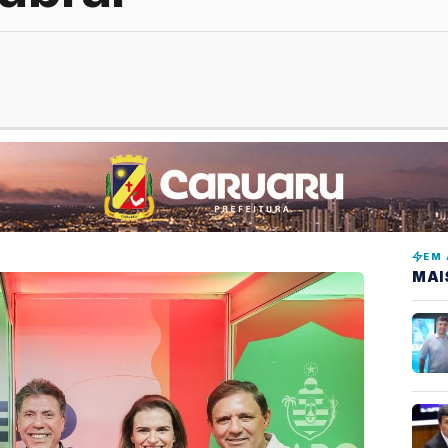
EM 
MAI