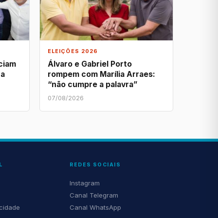
ELEIÇÕES 2026
nciam
Álvaro e Gabriel Porto
na
rompem com Marília Arraes:
“não cumpre a palavra”
07/08/2026
L
REDES SOCIAIS
Instagram
Canal Telegram
acidade
Canal WhatsApp