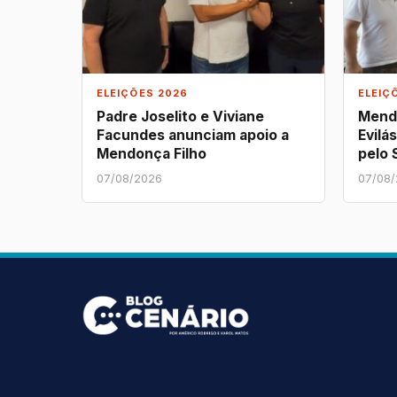
ELEIÇÕES 2026
ELEIÇ
Padre Joselito e Viviane
Mend
Facundes anunciam apoio a
Evilá
Mendonça Filho
pelo
07/08/2026
07/08