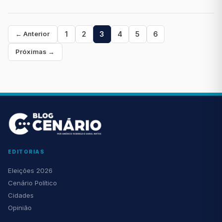
Paginação
1
2
3
4
5
6
← Anterior
de
Próximas →
posts
EDITORIAS
Eleições 2026
Cenário Político
Cidades
Opinião