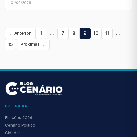
01/06/2026
Paginação
1
…
7
8
9
10
11
…
← Anterior
de
15
Próximas →
posts
EDITORIAS
Eleições 2026
Cenário Político
Cidades