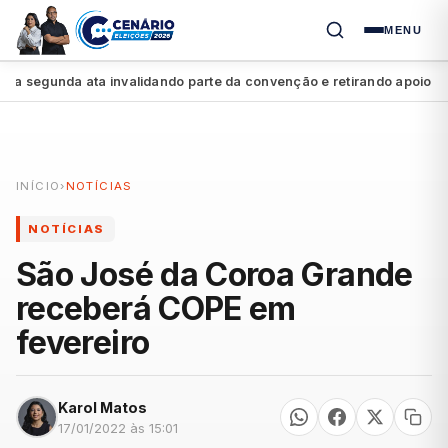
MENU
segunda ata invalidando parte da convenção e retirando apoio a Raqu
INÍCIO
›
NOTÍCIAS
NOTÍCIAS
São José da Coroa Grande
receberá COPE em
fevereiro
Karol Matos
17/01/2022 às 15:01