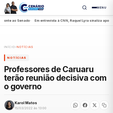
MENU
nte ao Senado
Em entrevista à CNN, Raquel Lyra sinaliza apoio a Lu
●
INÍCIO
›
NOTÍCIAS
NOTÍCIAS
Professores de Caruaru
terão reunião decisiva com
o governo
Karol Matos
15/03/2022 às 13:00