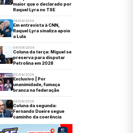
maior que o declarado por
Raquel Lyra no TSE
06/08/2026
Em entrevista à CNN,
Raquel Lyra sinaliza apoio
a Lula
04/08/2026
Coluna da terça: Miguel se
preserva para disputar
Petrolina em 2028
05/08/2026
Exclusivo | Por
unanimidade, fumaça
branca na federação
03/08/2026
Coluna da segunda:
Fernando Dueire segue
caminho da coerência