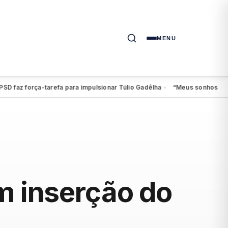
MENU
az força-tarefa para impulsionar Túlio Gadêlha
“Meus sonhos continua
●
m inserção do