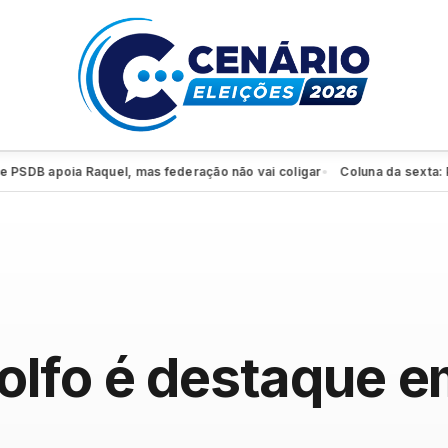
B apoia Raquel, mas federação não vai coligar
Coluna da sexta: PSD f
●
lfo é destaque e