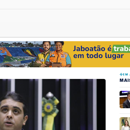
EM 
MAI