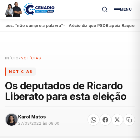
MENU
aes: “não cumpre a palavra”
Aécio diz que PSDB apoia Raquel, mas 
●
INÍCIO
›
NOTÍCIAS
NOTÍCIAS
Os deputados de Ricardo
Liberato para esta eleição
Karol Matos
27/03/2022 às 08:00