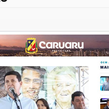
EM 
MAI