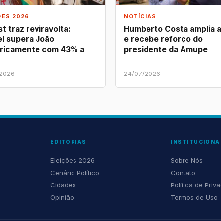
ÕES 2026
NOTÍCIAS
t traz reviravolta:
Humberto Costa amplia 
l supera João
e recebe reforço do
ricamente com 43% a
presidente da Amupe
/2026
24/07/2026
EDITORIAS
INSTITUCIONA
Eleições 2026
Sobre Nós
Cenário Político
Contato
Cidades
Política de Priv
Opinião
Termos de Uso