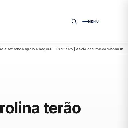
MENU
etirando apoio a Raquel
Exclusivo | Aécio assume comissão interven
●
olina terão