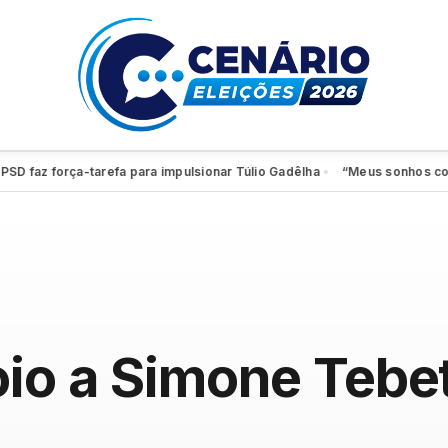
az força-tarefa para impulsionar Túlio Gadêlha
“Meus sonhos continuam
●
io a Simone Tebet 