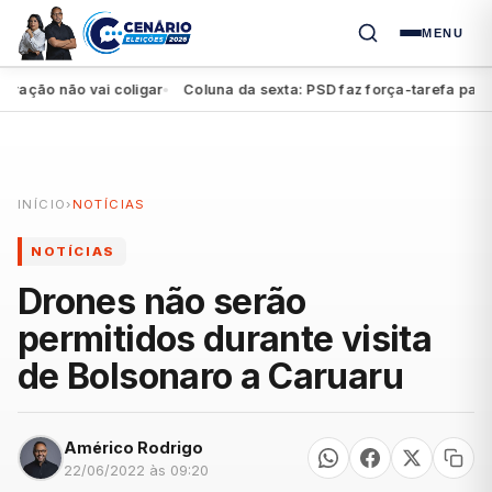
MENU
ção não vai coligar
Coluna da sexta: PSD faz força-tarefa para imp
●
INÍCIO
›
NOTÍCIAS
NOTÍCIAS
Drones não serão
permitidos durante visita
de Bolsonaro a Caruaru
Américo Rodrigo
22/06/2022 às 09:20