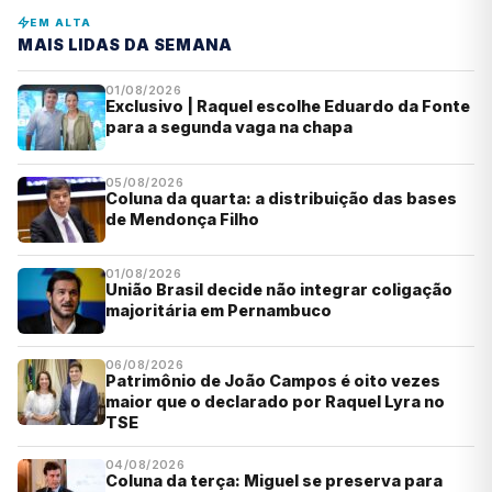
EM ALTA
MAIS LIDAS DA SEMANA
01/08/2026
Exclusivo | Raquel escolhe Eduardo da Fonte
para a segunda vaga na chapa
05/08/2026
Coluna da quarta: a distribuição das bases
de Mendonça Filho
01/08/2026
União Brasil decide não integrar coligação
majoritária em Pernambuco
06/08/2026
Patrimônio de João Campos é oito vezes
maior que o declarado por Raquel Lyra no
TSE
04/08/2026
Coluna da terça: Miguel se preserva para