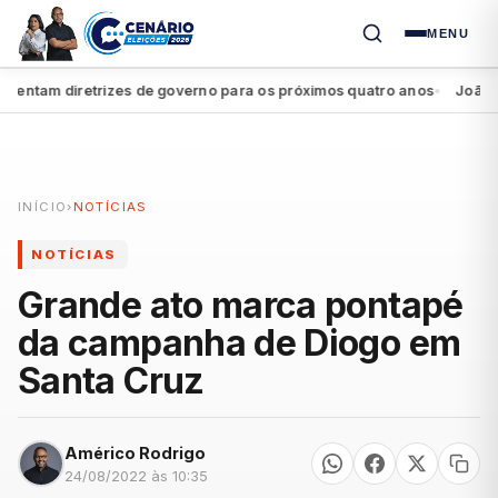
MENU
ntam diretrizes de governo para os próximos quatro anos
João Camp
●
INÍCIO
›
NOTÍCIAS
NOTÍCIAS
Grande ato marca pontapé
da campanha de Diogo em
Santa Cruz
Américo Rodrigo
24/08/2022 às 10:35