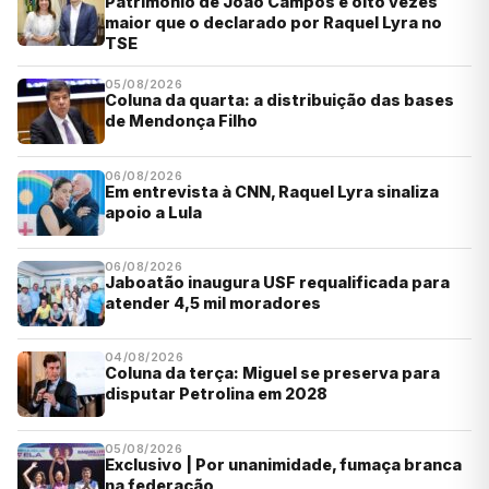
Patrimônio de João Campos é oito vezes
maior que o declarado por Raquel Lyra no
TSE
05/08/2026
Coluna da quarta: a distribuição das bases
de Mendonça Filho
06/08/2026
Em entrevista à CNN, Raquel Lyra sinaliza
apoio a Lula
06/08/2026
Jaboatão inaugura USF requalificada para
atender 4,5 mil moradores
04/08/2026
Coluna da terça: Miguel se preserva para
disputar Petrolina em 2028
05/08/2026
Exclusivo | Por unanimidade, fumaça branca
na federação