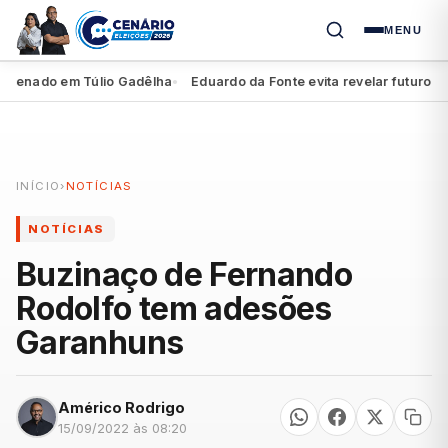
MENU
enado em Túlio Gadêlha
Eduardo da Fonte evita revelar futuro de Mi
●
INÍCIO
›
NOTÍCIAS
NOTÍCIAS
Buzinaço de Fernando
Rodolfo tem adesões
Garanhuns
Américo Rodrigo
15/09/2022 às 08:20