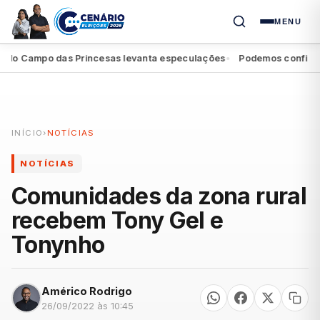
MENU
 Campo das Princesas levanta especulações
Podemos confirma apo
●
INÍCIO
›
NOTÍCIAS
NOTÍCIAS
Comunidades da zona rural
recebem Tony Gel e
Tonynho
Américo Rodrigo
26/09/2022 às 10:45