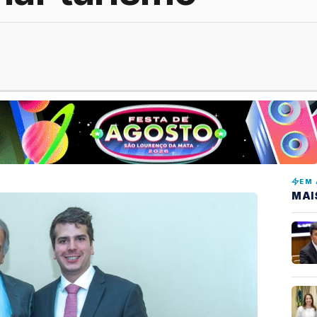
EM 
MAI