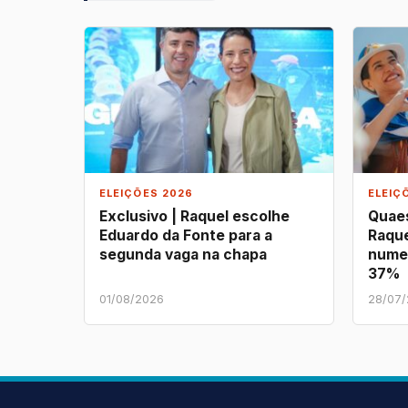
ELEIÇÕES 2026
ELEIÇ
Exclusivo | Raquel escolhe
Quaes
Eduardo da Fonte para a
Raque
segunda vaga na chapa
nume
37%
01/08/2026
28/07