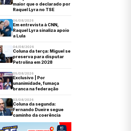
maior que o declarado por
Raquel Lyra no TSE
06/08/2026
Em entrevista à CNN,
Raquel Lyra sinaliza apoio
a Lula
04/08/2026
Coluna da terça: Miguel se
preserva para disputar
Petrolina em 2028
05/08/2026
Exclusivo | Por
unanimidade, fumaça
branca na federação
03/08/2026
Coluna da segunda:
Fernando Dueire segue
caminho da coerência