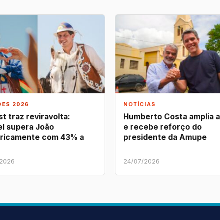
ÕES 2026
NOTÍCIAS
t traz reviravolta:
Humberto Costa amplia 
l supera João
e recebe reforço do
ricamente com 43% a
presidente da Amupe
/2026
24/07/2026