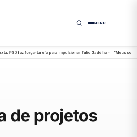
MENU
SD faz força-tarefa para impulsionar Túlio Gadêlha
“Meus sonhos cont
●
a de projetos