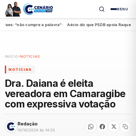
MENU
aes: “não cumpre a palavra”
Aécio diz que PSDB apoia Raquel, mas 
●
INÍCIO
›
NOTÍCIAS
NOTÍCIAS
Dra. Daiana é eleita
vereadora em Camaragibe
com expressiva votação
Redação
10/10/2024 às 14:25