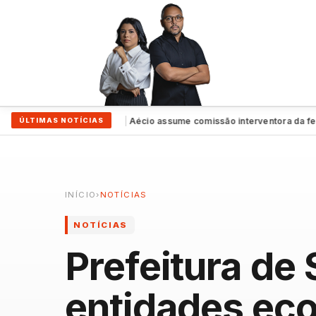
o a Raquel
Exclusivo | Aécio assume comissão interventora da feder
ÚLTIMAS NOTÍCIAS
●
INÍCIO
›
NOTÍCIAS
NOTÍCIAS
Prefeitura de
entidades ec