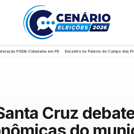
ação PSDB-Cidadania em PE
Encontro no Palácio do Campo das Princes
●
 Santa Cruz deba
onômicas do munic