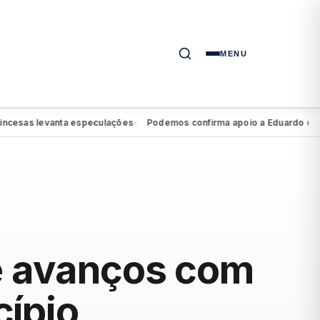
MENU
as levanta especulações
Podemos confirma apoio a Eduardo da Font
●
te avanços com
ípio