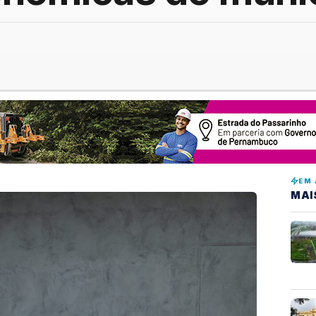
EM 
MAI