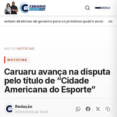
MENU
entam diretrizes de governo para os próximos quatro anos
João Cam
●
INÍCIO
›
NOTÍCIAS
NOTÍCIAS
Caruaru avança na disputa
pelo título de “Cidade
Americana do Esporte”
Redação
21/03/2025 às 13:40