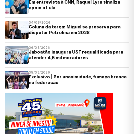
Em entrevista à CNN, Raquel Lyra sinaliza
apoio a Lula
04/08/2026
Coluna da terça: Miguel se preserva para
disputar Petrolina em 2028
06/08/2026
Jaboatão inaugura USF requalificada para
atender 4,5 mil moradores
05/08/2026
Exclusivo | Por unanimidade, fumaça branca
na federação