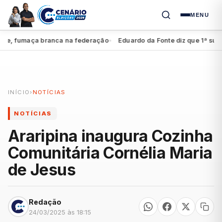
MENU
 fumaça branca na federação
Eduardo da Fonte diz que 1ª suplência
●
INÍCIO
›
NOTÍCIAS
NOTÍCIAS
Araripina inaugura Cozinha
Comunitária Cornélia Maria
de Jesus
Redação
24/03/2025 às 18:15