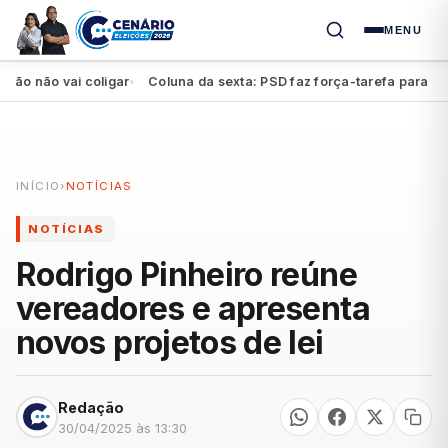
MENU
ão vai coligar
Coluna da sexta: PSD faz força-tarefa para impulsi
●
INÍCIO
›
NOTÍCIAS
NOTÍCIAS
Rodrigo Pinheiro reúne
vereadores e apresenta
novos projetos de lei
Redação
30/04/2025 às 13:30