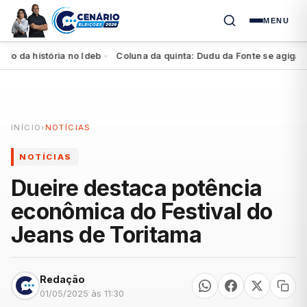
MENU
da história no Ideb
Coluna da quinta: Dudu da Fonte se agiganta na
●
INÍCIO
›
NOTÍCIAS
NOTÍCIAS
Dueire destaca potência
econômica do Festival do
Jeans de Toritama
Redação
01/05/2025 às 11:30