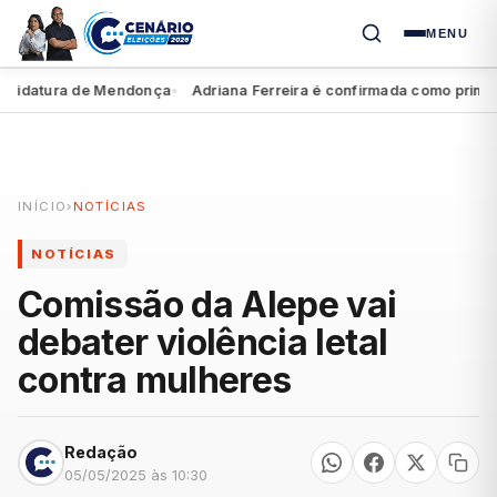
MENU
idatura de Mendonça
Adriana Ferreira é confirmada como primeira 
●
INÍCIO
›
NOTÍCIAS
NOTÍCIAS
Comissão da Alepe vai
debater violência letal
contra mulheres
Redação
05/05/2025 às 10:30