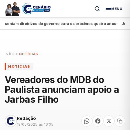
MENU
sentam diretrizes de governo para os próximos quatro anos
João Ca
●
INÍCIO
›
NOTÍCIAS
NOTÍCIAS
Vereadores do MDB do
Paulista anunciam apoio a
Jarbas Filho
Redação
19/05/2025 às 16:05