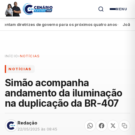
MENU
tam diretrizes de governo para os próximos quatro anos
João Camp
●
INÍCIO
›
NOTÍCIAS
NOTÍCIAS
Simão acompanha
andamento da iluminação
na duplicação da BR-407
Redação
22/05/2025 às 08:45