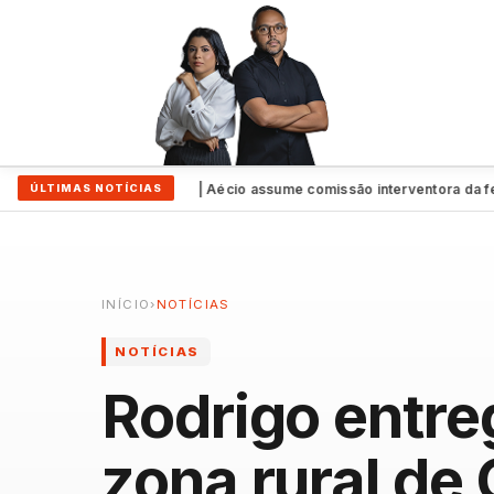
aquel Lyra
Exclusivo | Aécio assume comissão interventora da feder
ÚLTIMAS NOTÍCIAS
●
INÍCIO
›
NOTÍCIAS
NOTÍCIAS
Rodrigo entre
zona rural de