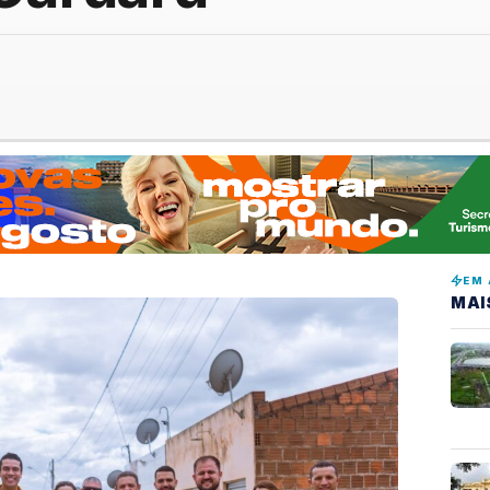
EM 
MAI