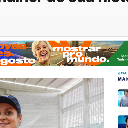
EM 
MAI