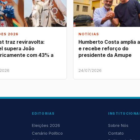
ÕES 2026
NOTÍCIAS
t traz reviravolta:
Humberto Costa amplia 
l supera João
e recebe reforço do
ricamente com 43% a
presidente da Amupe
/2026
24/07/2026
EDITORIAS
INSTITUCIONA
Eleições 2026
Sobre Nós
Cenário Político
Contato