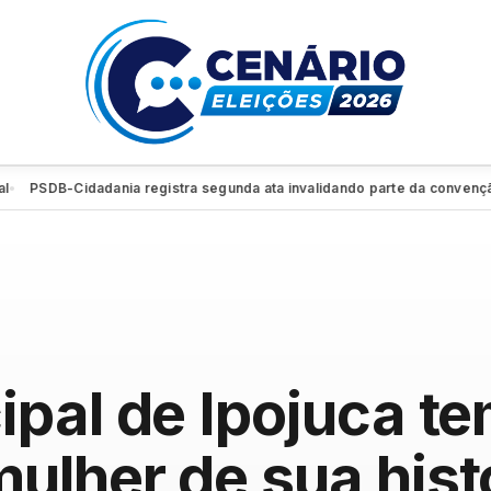
DB-Cidadania registra segunda ata invalidando parte da convenção e re
pal de Ipojuca te
lher de sua hist