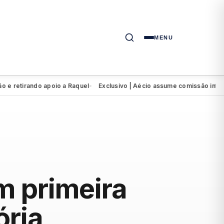
MENU
tirando apoio a Raquel
Exclusivo | Aécio assume comissão intervent
●
m primeira
ória