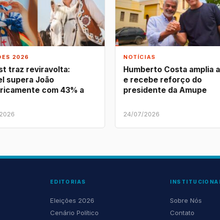
ÕES 2026
NOTÍCIAS
t traz reviravolta:
Humberto Costa amplia 
l supera João
e recebe reforço do
ricamente com 43% a
presidente da Amupe
/2026
24/07/2026
EDITORIAS
INSTITUCIONA
Eleições 2026
Sobre Nós
Cenário Político
Contato