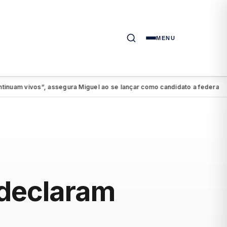
MENU
 vivos”, assegura Miguel ao se lançar como candidato a federal
PSDB
●
 declaram