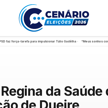
z força-tarefa para impulsionar Túlio Gadêlha
“Meus sonhos continuam
●
e Regina da Saúde
ção de Dueire