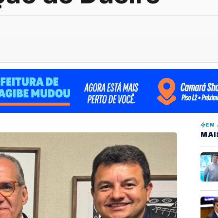
EM 
MAI