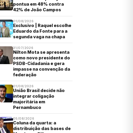
pontua em 48% contra
42% de João Campos
01/08/2026
Exclusivo | Raquel escolhe
Eduardo da Fonte para a
segunda vaga na chapa
31/07/2026
Nilton Mota se apresenta
como novo presidente do
PSDB-Cidadania e gera
impasse na convenção da
federação
01/08/2026
União Brasil decide não
integrar coligação
majoritária em
Pernambuco
05/08/2026
Coluna da quarta: a
distribuição das bases de