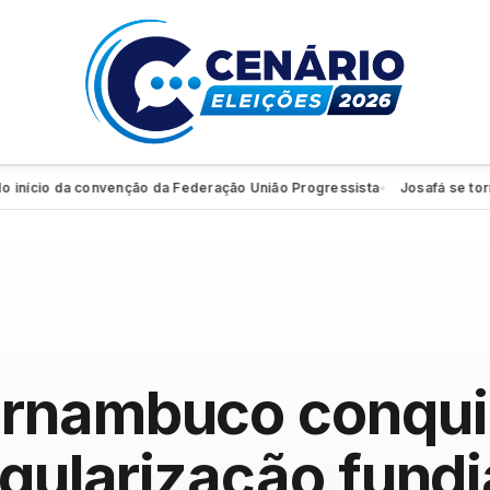
io da convenção da Federação União Progressista
Josafá se torna fund
●
rnambuco conqui
egularização fundi