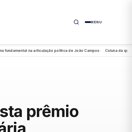
MENU
amental na articulação política de João Campos
Coluna da quarta: a d
●
sta prêmio
ária