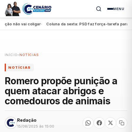
MENU
 não vai coligar
Coluna da sexta: PSD faz força-tarefa para impul
●
INÍCIO
›
NOTÍCIAS
NOTÍCIAS
Romero propõe punição a
quem atacar abrigos e
comedouros de animais
Redação
15/08/2025 às 15:00