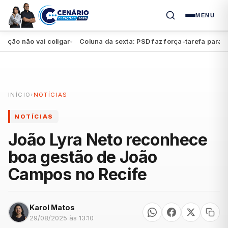
MENU
 não vai coligar
Coluna da sexta: PSD faz força-tarefa para impul
●
INÍCIO
›
NOTÍCIAS
NOTÍCIAS
João Lyra Neto reconhece
boa gestão de João
Campos no Recife
Karol Matos
29/08/2025 às 13:10