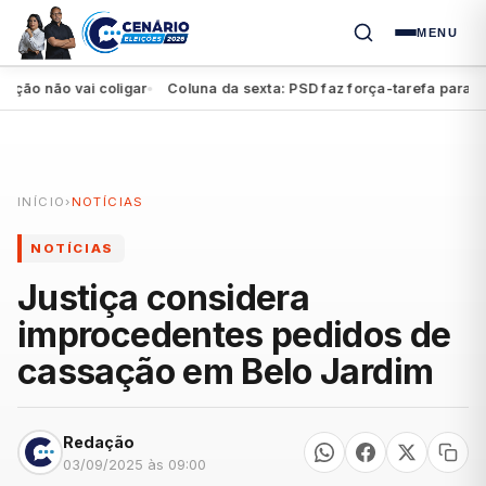
MENU
o não vai coligar
Coluna da sexta: PSD faz força-tarefa para impu
●
INÍCIO
›
NOTÍCIAS
NOTÍCIAS
Justiça considera
improcedentes pedidos de
cassação em Belo Jardim
Redação
03/09/2025 às 09:00