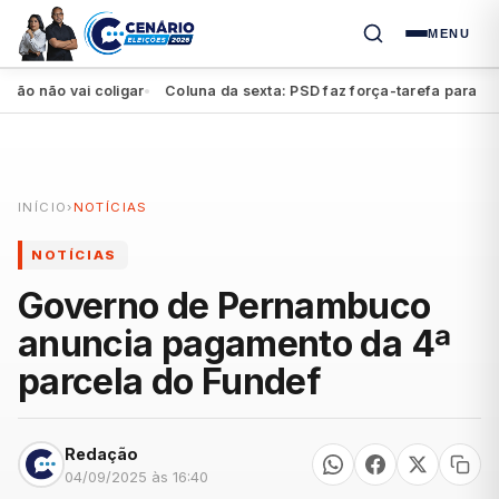
MENU
não vai coligar
Coluna da sexta: PSD faz força-tarefa para impulsi
●
INÍCIO
›
NOTÍCIAS
NOTÍCIAS
Governo de Pernambuco
anuncia pagamento da 4ª
parcela do Fundef
Redação
04/09/2025 às 16:40