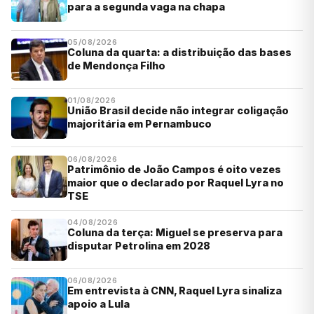
para a segunda vaga na chapa
05/08/2026
Coluna da quarta: a distribuição das bases
de Mendonça Filho
01/08/2026
União Brasil decide não integrar coligação
majoritária em Pernambuco
06/08/2026
Patrimônio de João Campos é oito vezes
maior que o declarado por Raquel Lyra no
TSE
04/08/2026
Coluna da terça: Miguel se preserva para
disputar Petrolina em 2028
06/08/2026
Em entrevista à CNN, Raquel Lyra sinaliza
apoio a Lula