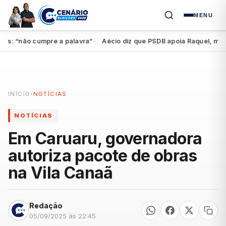
MENU
 “não cumpre a palavra”
Aécio diz que PSDB apoia Raquel, mas fede
●
INÍCIO
›
NOTÍCIAS
NOTÍCIAS
Em Caruaru, governadora
autoriza pacote de obras
na Vila Canaã
Redação
05/09/2025 às 22:45