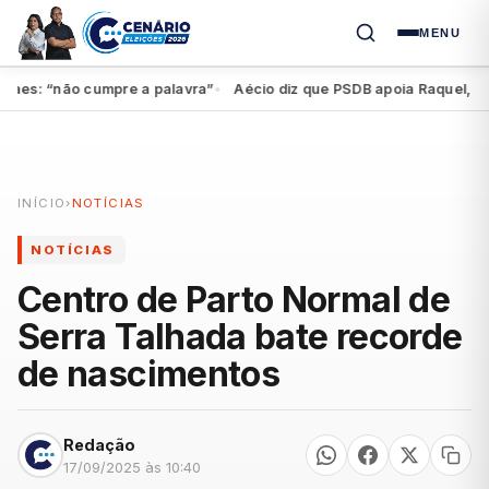
MENU
s: “não cumpre a palavra”
Aécio diz que PSDB apoia Raquel, mas fe
●
INÍCIO
›
NOTÍCIAS
NOTÍCIAS
Centro de Parto Normal de
Serra Talhada bate recorde
de nascimentos
Redação
17/09/2025 às 10:40