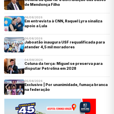
de Mendonça Filho
06/08/2026
Em entrevista à CNN, Raquel Lyra sinaliza
apoio a Lula
06/08/2026
Jaboatão inaugura USF requalificada para
atender 4,5 mil moradores
04/08/2026
Coluna da terça: Miguel se preserva para
disputar Petrolina em 2028
05/08/2026
Exclusivo | Por unanimidade, fumaça branca
na federação