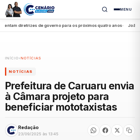
MENU
ntam diretrizes de governo para os próximos quatro anos
João Camp
●
INÍCIO
›
NOTÍCIAS
NOTÍCIAS
Prefeitura de Caruaru envia
à Câmara projeto para
beneficiar mototaxistas
Redação
23/09/2025 às 13:45