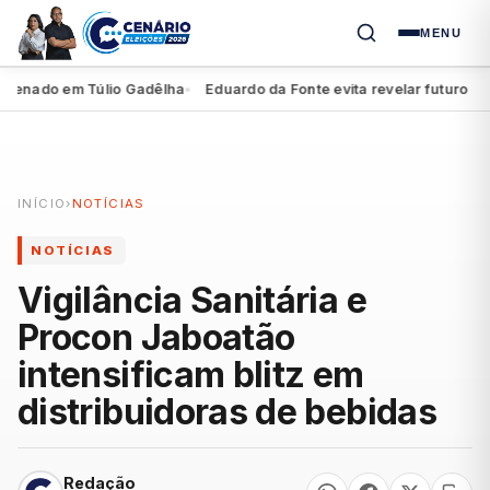
MENU
nado em Túlio Gadêlha
Eduardo da Fonte evita revelar futuro de Mig
●
INÍCIO
›
NOTÍCIAS
NOTÍCIAS
Vigilância Sanitária e
Procon Jaboatão
intensificam blitz em
distribuidoras de bebidas
Redação