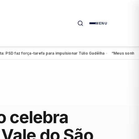
MENU
 faz força-tarefa para impulsionar Túlio Gadêlha
“Meus sonhos continu
●
 celebra
 Vale do São