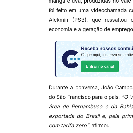
manga e uva, produzidas no Vale 
foi feito em uma videochamada c
Alckmin (PSB), que ressaltou 
economia e a geração de empregos
Receba nossos conteú
Clique aqui, inscreva-se e ativ
Entrar no canal
Durante a conversa, João Campos
do São Francisco para o país.
“O V
área de Pernambuco e da Bahi
exportada do Brasil e, pela prim
com tarifa zero”,
afirmou.