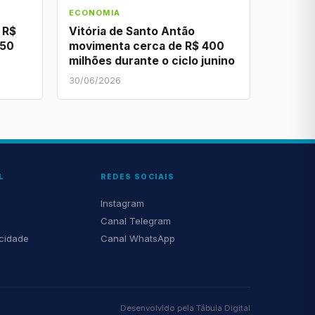
ECONOMIA
 R$
Vitória de Santo Antão
350
movimenta cerca de R$ 400
milhões durante o ciclo junino
30/06/2026
L
REDES SOCIAIS
Instagram
Canal Telegram
acidade
Canal WhatsApp
Desenvolvido pela
Tábula Digital