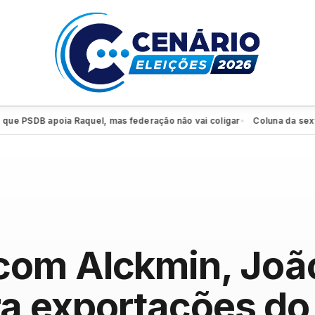
SDB apoia Raquel, mas federação não vai coligar
Coluna da sexta: PSD
●
om Alckmin, João
ara exportações do