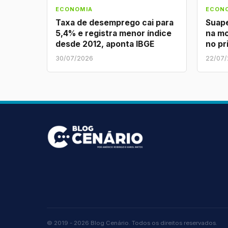
ECONOMIA
ECON
Taxa de desemprego cai para
Suape
5,4% e registra menor índice
na m
desde 2012, aponta IBGE
no pr
30/07/2026
22/07
© 2019 - 2026 Blog Cenário. Todos os direitos reservados.