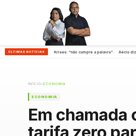
o rompem com Marília Arraes: “não cumpre a palavra”
Aécio diz que P
ÚLTIMAS NOTÍCIAS
●
INÍCIO
›
ECONOMIA
ECONOMIA
Em chamada c
tarifa zero p