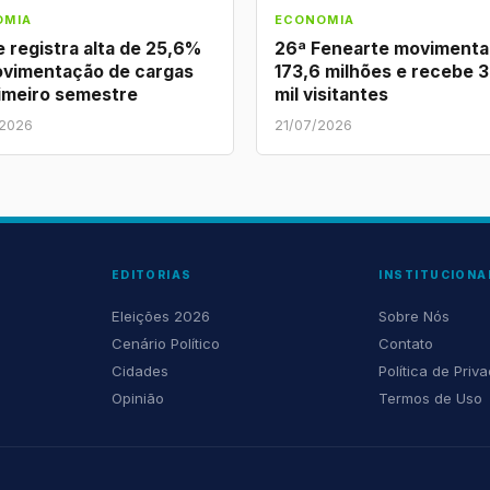
OMIA
ECONOMIA
 registra alta de 25,6%
26ª Fenearte movimenta
ovimentação de cargas
173,6 milhões e recebe 
imeiro semestre
mil visitantes
/2026
21/07/2026
EDITORIAS
INSTITUCIONA
Eleições 2026
Sobre Nós
Cenário Político
Contato
Cidades
Política de Priv
Opinião
Termos de Uso