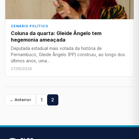
CENÁRIO POLÍTICO
Coluna da quarta: Gleide Ângelo tem
hegemonia ameaçada
Deputada estadual mais votada da história de
Pernambuco, Gleide Ângelo (PP) construiu, ao longo dos
últimos anos, uma…
27/05/2026
Paginação
1
2
← Anterior
de
posts