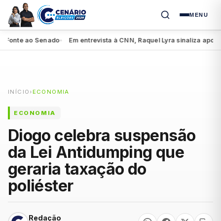
MENU
onte ao Senado
Em entrevista à CNN, Raquel Lyra sinaliza apoio a Lu
●
INÍCIO
›
ECONOMIA
ECONOMIA
Diogo celebra suspensão
da Lei Antidumping que
geraria taxação do
poliéster
Redação